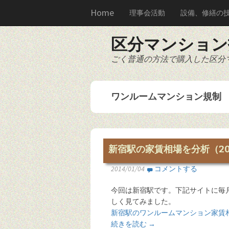
Home
理事会活動
設備、修繕の
区分マンション
ごく普通の方法で購入した区分
ワンルームマンション規制
新宿駅の家賃相場を分析（201
2014/01/04
コメントする
今回は新宿駅です。下記サイトに毎
しく見てみました。
新宿駅のワンルームマンション家賃
続きを読む
→