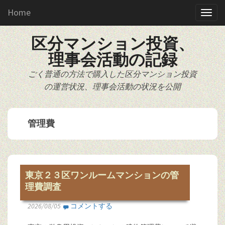
Home
区分マンション投資、
理事会活動の記録
ごく普通の方法で購入した区分マンション投資
の運営状況、理事会活動の状況を公開
管理費
東京２３区ワンルームマンションの管
理費調査
2026/08/05
コメントする