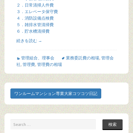
２．日常清掃人件費
３．エレベータ保守費
４．消防設備点検費
５．雑排水管清掃費
６．貯水槽清掃費
続きを読む
→
管理組合、理事会
業務委託費の相場
,
管理会
社
,
管理費
,
管理費の相場
ワンルームマンション専業大家コツコツ日記
検索