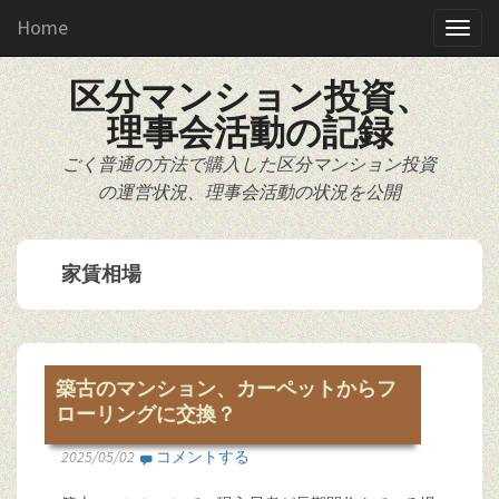
Home
区分マンション投資、
理事会活動の記録
ごく普通の方法で購入した区分マンション投資
の運営状況、理事会活動の状況を公開
家賃相場
築古のマンション、カーペットからフ
ローリングに交換？
2025/05/02
コメントする