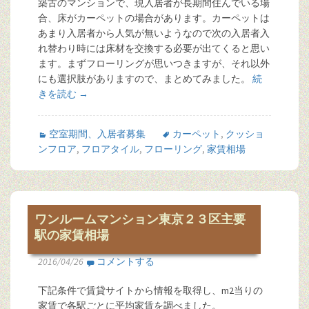
築古のマンションで、現入居者が長期間住んでいる場
合、床がカーペットの場合があります。カーペットは
あまり入居者から人気が無いようなので次の入居者入
れ替わり時には床材を交換する必要が出てくると思い
ます。まずフローリングが思いつきますが、それ以外
にも選択肢がありますので、まとめてみました。
続
きを読む
→
空室期間、入居者募集
カーペット
,
クッショ
ンフロア
,
フロアタイル
,
フローリング
,
家賃相場
ワンルームマンション東京２３区主要
駅の家賃相場
2016/04/26
コメントする
下記条件で賃貸サイトから情報を取得し、m2当りの
家賃で各駅ごとに平均家賃を調べました。