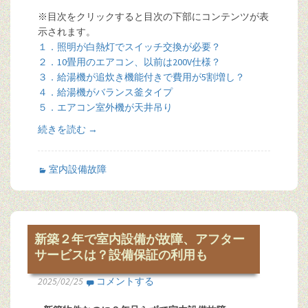
※目次をクリックすると目次の下部にコンテンツが表
示されます。
１．照明が白熱灯でスイッチ交換が必要？
２．10畳用のエアコン、以前は200V仕様？
３．給湯機が追炊き機能付きで費用が5割増し？
４．給湯機がバランス釜タイプ
５．エアコン室外機が天井吊り
続きを読む
→
室内設備故障
新築２年で室内設備が故障、アフター
サービスは？設備保証の利用も
2025/02/25
コメントする