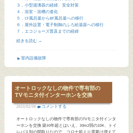
３．小型湯沸器の経緯、安全対策
４．浴室・浴槽の進化
５．CF風呂釜からBF風呂釜への移行
６．屋外設置・電子制御のふろ給湯器への移行
７．エコジョーズ普及までの経緯
続きを読む
→
室内設備故障
オートロックなしの物件で専有部の
TVモニタ付インターホンを交換
2023/02/06
コメントする
オートロックなしの物件で専有部のTVモニタ付インタ
ーホンを交換 築30年超とはいえ、30m2弱の1DK、トイ
レバス別の間取りなので、コロナ前より需要は増えて