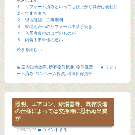
示されます。
１．リフォーム済みといっても仕上がり具合は会社に
よってまちまち
２．現地確認、工事期間
３．管理組合へのリフォーム申請手続き
４．入居者負担のはずのものが
５．内装工事単価の違い
続きを読む
→
室内設備故障
,
所有物件概要
,
物件選定
リフォ
ーム済み
,
ワンルーム投資
,
瑕疵担保責任
照明、エアコン、給湯器等、既存設備
の仕様によっては交換時に思わぬ出費
が
2025/02/26
コメントする