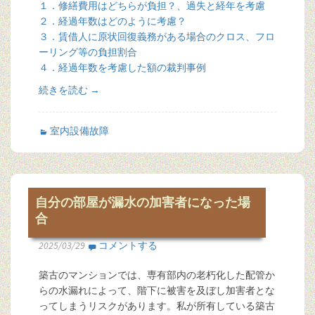
１．修繕費用はどちらが負担？、過失と経年を考慮
２．経過年数はどのように考慮？
３．賃借人に原状回復義務がある場合のクロス、フロ
ーリング等の負担割合
４．経過年数を考慮した額の裁判事例
続きを読む
→
室内設備故障
自分の部屋が漏水の加害者になった場
合
2025/03/29
コメントする
築古のマンションでは、専有部内の老朽化した配管か
らの水漏れによって、階下に被害を及ぼし加害者とな
ってしまうリスクがあります。私が所有している築古