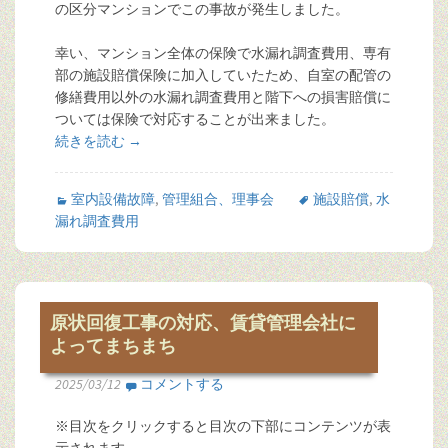
の区分マンションでこの事故が発生しました。
幸い、マンション全体の保険で水漏れ調査費用、専有
部の施設賠償保険に加入していたため、自室の配管の
修繕費用以外の水漏れ調査費用と階下への損害賠償に
ついては保険で対応することが出来ました。
続きを読む
→
室内設備故障
,
管理組合、理事会
施設賠償
,
水
漏れ調査費用
原状回復工事の対応、賃貸管理会社に
よってまちまち
2025/03/12
コメントする
※目次をクリックすると目次の下部にコンテンツが表